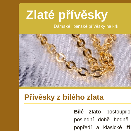
Zlaté přívěsky
Dámské i pánské přívěsky na krk
Přívěsky z bílého zlata
Bílé zlato
postoupil
poslední době hodně
popředí a klasické
ž