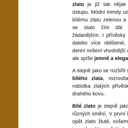
zlato
je již tak nějak
ústupu. Módní trendy ud
bílému zlatu zelenou a 
se stalo čím dál 
žádanějším. I přívěsky 
daleko více oblíbené,
denní nošení vhodnější 
ale spíše
jemně a eleg
A stejně jako se rozšířil
bílého zlata
, rozrost
nabídka zlatých přívěs
drahého kovu.
Bílé zlato
je stejně jako
různých směsí. V první ř
opět zlato žluté, ovšem