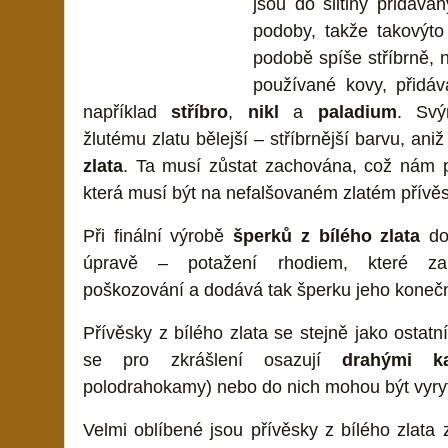
jsou do slitiny přidává
podoby, takže takovýto
podobě spíše stříbrně, n
používané kovy, přidáva
například
stříbro
,
nikl
a
paladium
. Svý
žlutému zlatu bělejší – stříbrnější barvu, an
zlata
. Ta musí zůstat zachována, což nám p
která musí být na nefalšovaném zlatém přívě
Při finální výrobě
šperků z bílého zlata
doc
úpravě – potažení rhodiem, které za
poškozování a dodává tak šperku jeho konečný
Přívěsky z bílého zlata se stejně jako ostatn
se pro zkrášlení osazují
drahými k
polodrahokamy) nebo do nich mohou být vyryt
Velmi oblíbené jsou přívěsky z bílého zlat